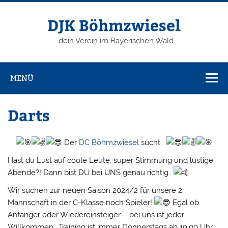
Zum
Inhalt
springen
DJK Böhmzwiesel
…dein Verein im Bayerischen Wald
MENÜ
Darts
Der
DC Böhmzwiesel
sucht…
Hast du Lust auf coole Leute, super Stimmung und lustige
Abende?! Dann bist DU bei UNS genau richtig..
Wir suchen zur neuen Saison 2024/2 für unsere 2.
Mannschaft in der C-Klasse noch Spieler!
Egal ob
Anfänger oder Wiedereinsteiger – bei uns ist jeder
Willkommen.. Training ist immer Donnerstags ab 19.00 Uhr